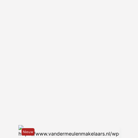
allemaal mogelijk. Zo mogen we een
grote kring expats tot onze klanten
rekenen, maar kunnen we ook
regelmatig starters blij maken met een
fijne woning in onze mooie stad.
Van der Meulen Makelaars C.V.
Verlengde Hereweg 14
9722 AB Groningen
www.vandermeulenmakelaars.nl
Nieuw