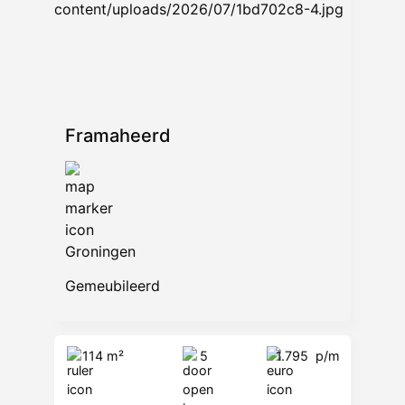
(ca. 60 m²) met hobby-/slaapkamer,
bergzolder en technische ruimte
Tuin
Zeer verzorgde, volledig ommuurde
achtertuin (ca. 150 m²)
Framaheerd
- Maximale privacy & rust
- Achterom via Eerste Drift Gedempte
Zuiderdiep
Bijzonderheden
Groningen
- Rijksmonument met rijke geschiedenis
Gemeubileerd
gelegen aan de Herestraat
- Circa 460 m² woon-/werkoppervlak
verdeeld over meerdere verdiepingen
114 m²
5
1.795
p/m
- Gedeeltelijk gemeubileerd