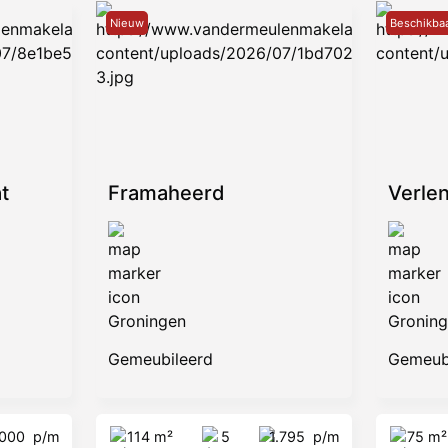
Nieuw
Beschikba
t
Framaheerd
Verle
Groningen
Gronin
Gemeubileerd
Gemeub
.000
p/m
114 m²
5
1.795
p/m
75 m²