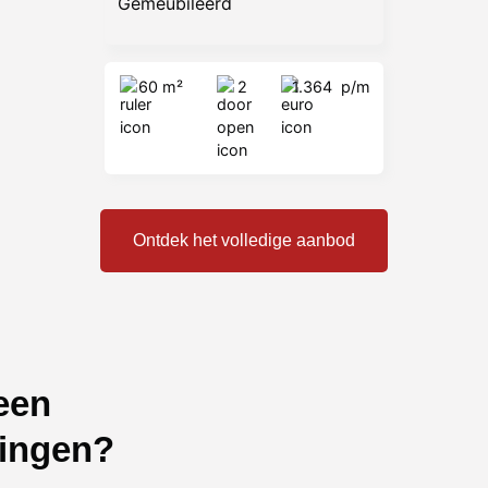
Gemeubileerd
60 m²
2
1.364
p/m
Ontdek het volledige aanbod
een
ingen?