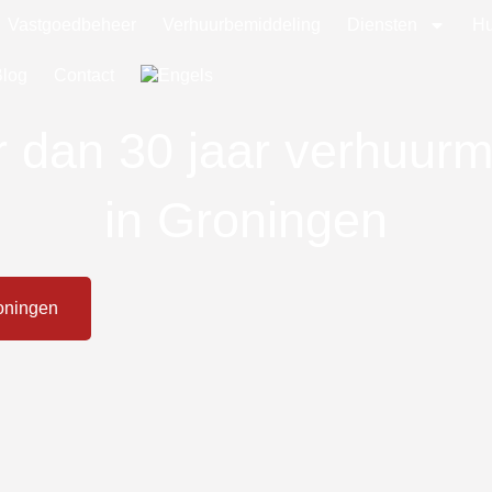
Vastgoedbeheer
Verhuurbemiddeling
Diensten
Hu
Blog
Contact
r dan 30 jaar verhuurm
in Groningen
oningen