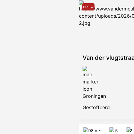
Nieuw
Van der vlugtstraa
Groningen
Gestoffeerd
98 m²
5
2