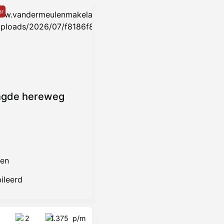
ar
ngde hereweg
gen
ileerd
2
1.375
p/m