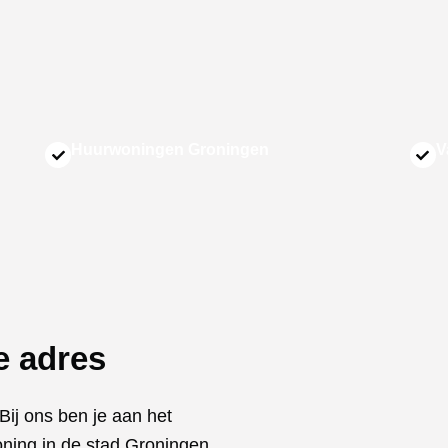
Huurwoningen Groningen
V
te adres
ij ons ben je aan het
oning in de stad Groningen.