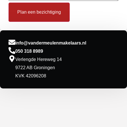
Plan een bezichtiging
info@vandermeulenmakelaars.nl
050 318 8989
Verlengde Hereweg 14
9722 AB Groningen
KVK 42096208