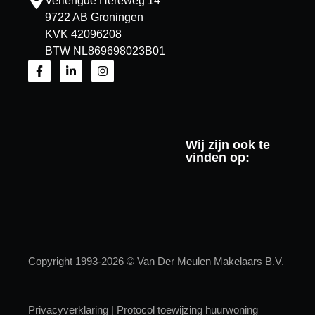
Verlengde Hereweg 14
9722 AB Groningen
KVK 42096208
BTW NL869698023B01
Wij zijn ook te
vinden op:
Copyright 1993-2026 © Van Der Meulen Makelaars B.V.
Privacyverklaring
|
Protocol toewijzing huurwoning