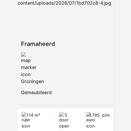
9722 AB Groningen
******
—
Framaheerd
Groningen
Gemeubileerd
114 m²
5
1.795
p/m