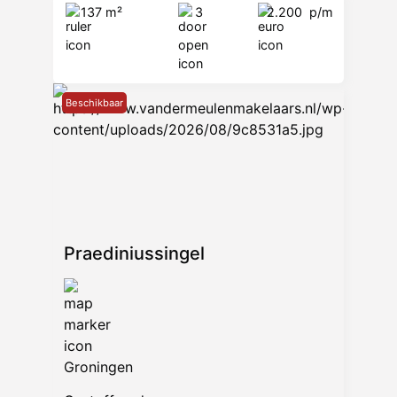
137 m²
3
2.200
p/m
Beschikbaar
Praediniussingel
Groningen