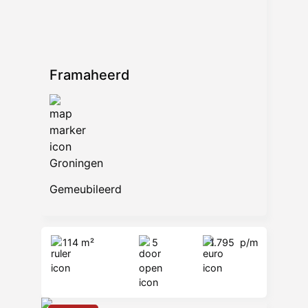
Verlengde Hereweg 14
9722 AB Groningen
www.vandermeulenmakelaars. nl
Framaheerd
Groningen
Gemeubileerd
114 m²
5
1.795
p/m