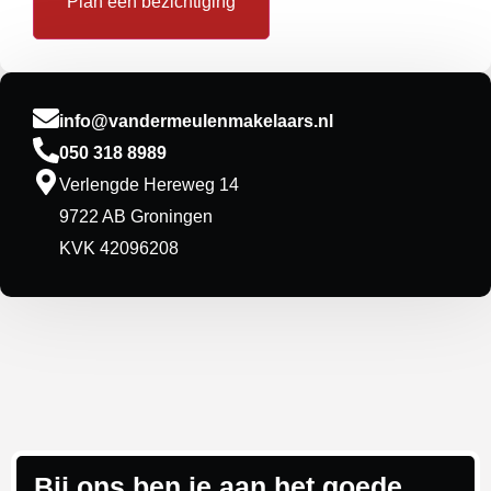
Plan een bezichtiging
info@vandermeulenmakelaars.nl
050 318 8989
Verlengde Hereweg 14
9722 AB Groningen
KVK 42096208
Bij ons ben je aan het goede