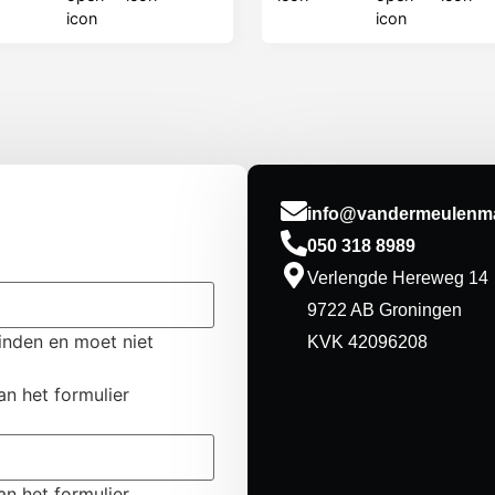
info@vandermeulenma
050 318 8989
Verlengde Hereweg 14
9722 AB Groningen
einden en moet niet
KVK 42096208
an het formulier
an het formulier