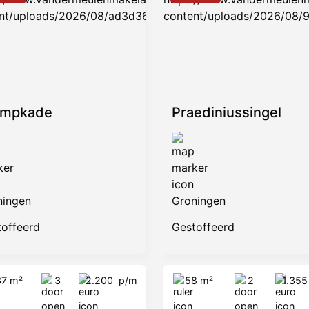
ompkade
Praediniussingel
ningen
Groningen
toffeerd
Gestoffeerd
37 m²
3
2.200
p/m
58 m²
2
1.35