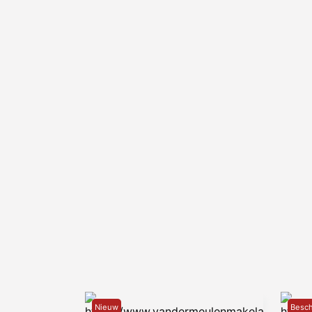
9722 AB Groningen
www.vandermeulenmakelaars.nl
Nieuw
Besch