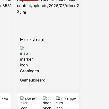
Herestraat
Groningen
Gemeubileerd
5
p/m
458 m²
9
4.000
p/m