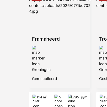
Framaheerd
Tr
Groningen
Gro
Gemeubileerd
Ges
114 m²
5
1.795
p/m
1