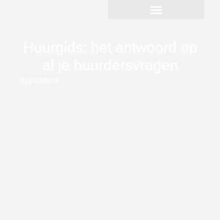
Huurgids: het antwoord op
al je huurdersvragen
31/01/2024