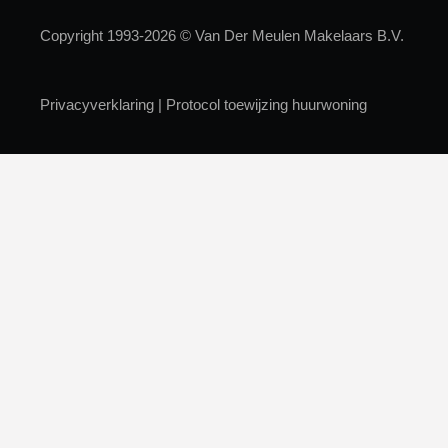
Copyright 1993-2026 © Van Der Meulen Makelaars B.V.
Privacyverklaring
|
Protocol toewijzing huurwoning