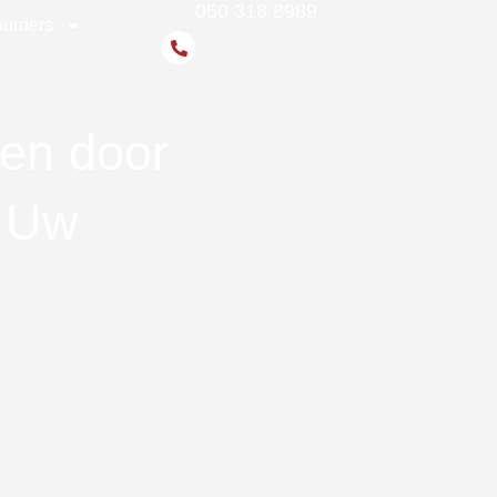
050 318 8989
urders
en door
: Uw