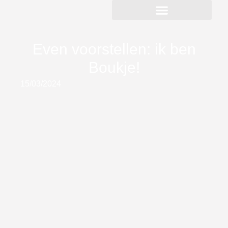
Even voorstellen: ik ben
Boukje!
15/03/2024